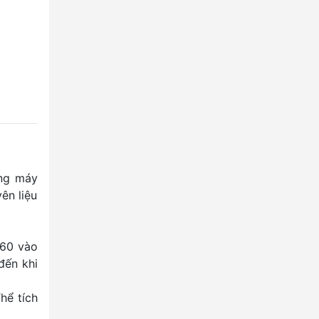
ụng máy
ên liệu
660 vào
đến khi
hể tích