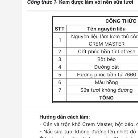
Công thức 1:
Kem được làm với nền sữa tươi
CÔNG THỨC 
STT
Tên nguyên liệu
Nguyên liệu làm kem thủ cô
1
CREM MASTER
2
Cốt phúc bồn tử Lafresh
3
Bột béo
4
Đường cát
5
Hương phúc bồn tử 7660
6
Màu hồng
7
Sữa tươi không đường
TỔNG
Hướng dẫn cách làm:
- Cân và trộn khô Crem Master, bột béo, 
- Nấu sữa tươi không đường lên nhiệt độ 