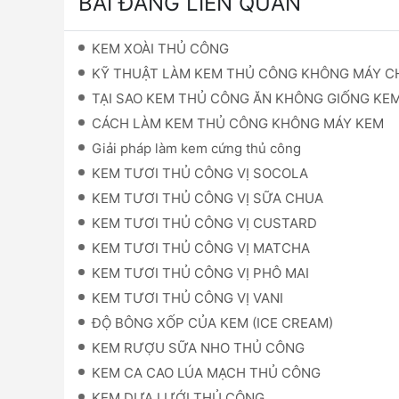
BÀI ĐĂNG LIÊN QUAN
KEM XOÀI THỦ CÔNG
KỸ THUẬT LÀM KEM THỦ CÔNG KHÔNG MÁY 
TẠI SAO KEM THỦ CÔNG ĂN KHÔNG GIỐNG KE
CÁCH LÀM KEM THỦ CÔNG KHÔNG MÁY KEM
Giải pháp làm kem cứng thủ công
KEM TƯƠI THỦ CÔNG VỊ SOCOLA
KEM TƯƠI THỦ CÔNG VỊ SỮA CHUA
KEM TƯƠI THỦ CÔNG VỊ CUSTARD
KEM TƯƠI THỦ CÔNG VỊ MATCHA
KEM TƯƠI THỦ CÔNG VỊ PHÔ MAI
KEM TƯƠI THỦ CÔNG VỊ VANI
ĐỘ BÔNG XỐP CỦA KEM (ICE CREAM)
KEM RƯỢU SỮA NHO THỦ CÔNG
KEM CA CAO LÚA MẠCH THỦ CÔNG
KEM DƯA LƯỚI THỦ CÔNG