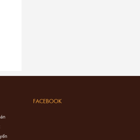
FACEBOOK
oán
t
uyển