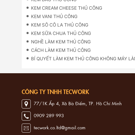
KEM CREAM CHEESE THỦ CÔNG
KEM VANI THỦ CÔNG
KEM SÔ CÔ LA THỦ CÔNG
KEM SỮA CHUA THỦ CÔNG
NGHỀ LÀM KEM THỦ CÔNG
CÁCH LÀM KEM THỦ CÔNG
BÍ QUYẾT LÀM KEM THỦ CÔNG KHÔNG MÁY L
CÔNG TY TNHH TECWORK
77/1K Ấp 4, Xã Bà Điểm, TP. Hồ Chí Minh
0909 289 993
tecwork.co.ltd@gmail.com