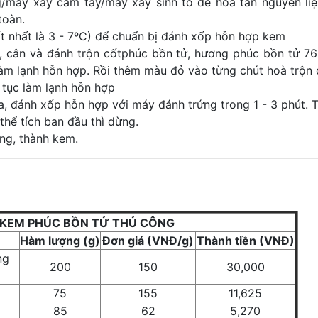
/máy xay cầm tay/máy xay sinh tố để hoà tan nguyên li
toàn.
ốt nhất là 3 - 7ºC) để chuẩn bị đánh xốp hỗn hợp kem
C, cân và đánh trộn cốtphúc bồn tử, hương phúc bồn tử 7
làm lạnh hỗn hợp. Rồi thêm màu đỏ vào từng chút hoà trộn 
 tục làm lạnh hỗn hợp
ra, đánh xốp hỗn hợp với máy đánh trứng trong 1 - 3 phút. T
thể tích ban đầu thì dừng.
ng, thành kem.
KEM PHÚC BỒN TỬ THỦ CÔNG
Hàm lượng (g)
Đơn giá (VNĐ/g)
Thành tiền (VNĐ)
ng
200
150
30,000
75
155
11,625
85
62
5,270