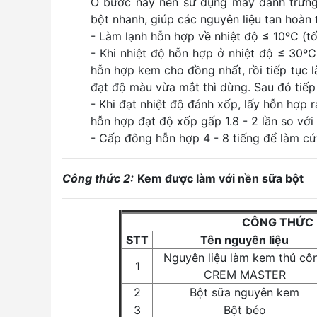
Ở bước này nên sử dụng máy đánh trứng
bột nhanh, giúp các nguyên liệu tan hoàn 
- Làm lạnh hỗn hợp về nhiệt độ ≤ 10ºC (t
- Khi nhiệt độ hỗn hợp ở nhiệt độ ≤ 30º
hỗn hợp kem cho đồng nhất, rồi tiếp tục 
đạt độ màu vừa mắt thì dừng. Sau đó tiếp
- Khi đạt nhiệt độ đánh xốp, lấy hỗn hợp 
hỗn hợp đạt độ xốp gấp 1.8 - 2 lần so với 
- Cấp đông hỗn hợp 4 - 8 tiếng để làm cứ
Công thức 2:
Kem được làm với nền sữa bột
CÔNG THỨC 
STT
Tên nguyên liệu
Nguyên liệu làm kem thủ cô
1
CREM MASTER
2
Bột sữa nguyên kem
3
Bột béo