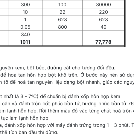
300
100
30000
10
22
220
1
623
623
0.05
800
40
340
1011
77,778
nguyên kem, bột béo, đường cát cho tương đối đều.
để hoà tan hỗn hợp bột khô trên. Ở bước này nên sử d
 tố để hoà tan nguyên liệu dạng bột nhanh, giúp các nguy
ốt nhất là 3 - 7ºC) để chuẩn bị đánh xốp hỗn hợp kem
C, cân và đánh trộn cốt phúc bồn tử, hương phúc bồn tử 7
làm lạnh hỗn hợp. Rồi thêm màu đỏ vào từng chút hoà trộn 
 tục làm lạnh hỗn hợp
ra, đánh xốp hỗn hợp với máy đánh trứng trong 1 - 3 phút. T
thể tích ban đầu thì dừng.