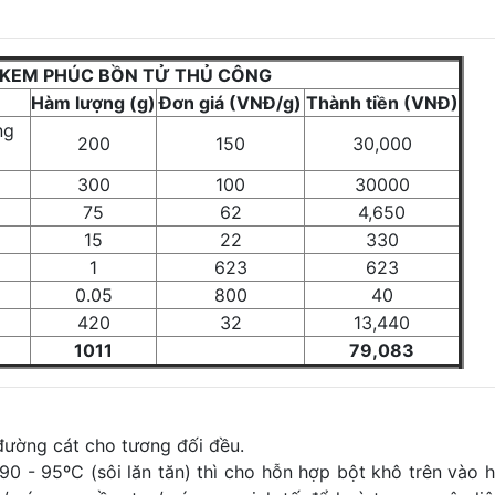
KEM PHÚC BỒN TỬ THỦ CÔNG
Hàm lượng (g)
Đơn giá (VNĐ/g)
Thành tiền (VNĐ)
ng
200
150
30,000
300
100
30000
75
62
4,650
15
22
330
1
623
623
0.05
800
40
420
32
13,440
1011
79,083
đường cát cho tương đối đều.
90 - 95ºC (sôi lăn tăn) thì cho hỗn hợp bột khô trên vào h