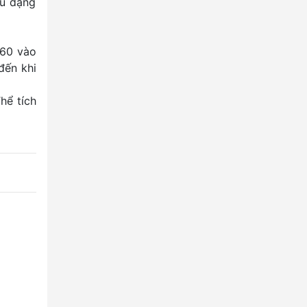
ệu dạng
660 vào
đến khi
hể tích