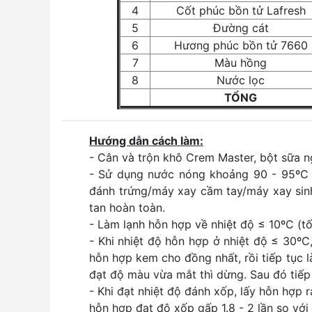
4
Cốt phúc bồn tử Lafresh
5
Đường cát
6
Hương phúc bồn tử 7660
7
Màu hồng
8
Nước lọc
TỔNG
Hướng dẫn cách làm:
- Cân và trộn khô Crem Master, bột sữa 
- Sử dụng nước nóng khoảng 90 - 95ºC 
đánh trứng/máy xay cầm tay/máy xay sinh
tan hoàn toàn.
- Làm lạnh hỗn hợp về nhiệt độ ≤ 10ºC (t
- Khi nhiệt độ hỗn hợp ở nhiệt độ ≤ 30º
hỗn hợp kem cho đồng nhất, rồi tiếp tục 
đạt độ màu vừa mắt thì dừng. Sau đó tiếp
- Khi đạt nhiệt độ đánh xốp, lấy hỗn hợp 
hỗn hợp đạt độ xốp gấp 1.8 - 2 lần so với 