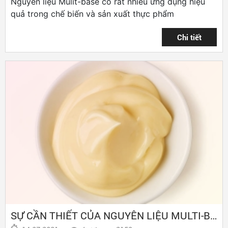
Nguyên liệu Mulit-base có rất nhiều ứng dụng hiệu
quả trong chế biến và sản xuất thực phẩm
SỰ CẦN THIẾT CỦA NGUYÊN LIỆU MULTI-BASE TRONG SỐT CÓ DẦU TRỨNG