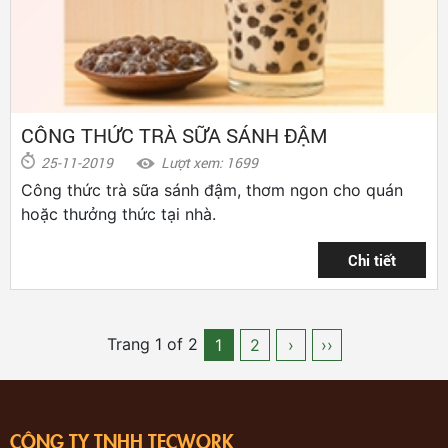
CÔNG THỨC TRÀ SỮA SÁNH ĐẬM
25-11-2019
Lượt xem: 1699
Công thức trà sữa sánh đậm, thơm ngon cho quán
hoặc thưởng thức tại nhà.
Trang 1 of 2
1
2
›
››
CÔNG TY TNHH TECWORK