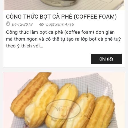
CÔNG THỨC BỌT CÀ PHÊ (COFFEE FOAM)
04-12-2019
Lượt xem: 4716
Công thức làm bọt cà phê (coffee foam) đơn giản
mà thơm ngon và có thể tự tạo ra lớp bọt cà phê tuỳ
theo ý thích với...