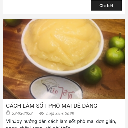
CÁCH LÀM SỐT PHÔ MAI DỄ DÀNG
22-03-2022
Lượt xem: 2698
ViinJoy hướng dẫn cách làm sốt phô mai đơn giản,
ngon, chất lượng, chi phí thấp.