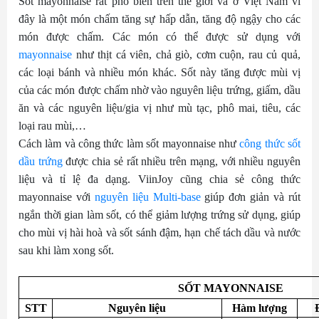
Sốt mayonnaise rất phổ biến trên thế giới và ở Việt Nam vì
đây là một món chấm tăng sự hấp dẫn, tăng độ ngậy cho các
món được chấm. Các món có thể được sử dụng với
mayonnaise
như thịt cá viên, chả giò, cơm cuộn, rau củ quả,
các loại bánh và nhiều món khác. Sốt này tăng được mùi vị
của các món được chấm nhờ vào nguyên liệu trứng, giấm, dầu
ăn và các nguyên liệu/gia vị như mù tạc, phô mai, tiêu, các
loại rau mùi,…
Cách làm và công thức làm sốt mayonnaise như
công thức sốt
dầu trứng
được chia sẻ rất nhiều trên mạng, với nhiều nguyên
liệu và tỉ lệ đa dạng. ViinJoy cũng chia sẻ công thức
mayonnaise với
nguyên liệu Multi-base
giúp đơn giản và rút
ngắn thời gian làm sốt, có thể giảm lượng trứng sử dụng, giúp
cho mùi vị hài hoà và sốt sánh đậm, hạn chế tách dầu và nước
sau khi làm xong sốt.
SỐT MAYONNAISE
STT
Nguyên liệu
Hàm lượng