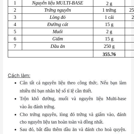
1
Nguyên liệu MULTI-BASE
2 g
2
Trứng nguyên
1 trứng
25
3
Lòng đỏ
1 cái
2
4
Đường cát
15 g
5
Muối
2 g
6
Giấm
15 g
7
Dầu ăn
250 g
355.76
Cách làm:
Cân tất cả nguyên liệu theo công thức. Nếu bạn làm
nhiều thì bạn nhân hệ số tỉ lệ cần thiết.
Trộn khô đường, muối và nguyên liệu Multi-base
vào âu đánh trứng.
Cho trứng nguyên, lòng đỏ trứng và giấm vào, đánh
cho nguyên liệu tan hoàn toàn và đồng nhất.
Sau đó, bắt đầu thêm dầu ăn và đánh cho hoà quyện.