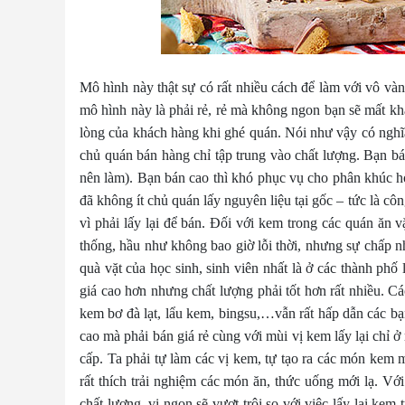
Mô hình này thật sự có rất nhiều cách để làm với vô vàn 
mô hình này là phải rẻ, rẻ mà không ngon bạn sẽ mất khá
lòng của khách hàng khi ghé quán. Nói như vậy có nghĩa
chủ quán bán hàng chỉ tập trung vào chất lượng. Bạn bán
nên làm). Bạn bán cao thì khó phục vụ cho phân khúc họ
đã không ít chủ quán lấy nguyên liệu tại gốc – tức là cô
vì phải lấy lại để bán. Đối với kem trong các quán ăn
thống, hầu như không bao giờ lỗi thời, nhưng sự chấp nh
quà vặt của học sinh, sinh viên nhất là ở các thành ph
giá cao hơn nhưng chất lượng phải tốt hơn rất nhiều. 
kem bơ đà lạt, lẩu kem, bingsu,…vẫn rất hấp dẫn các bạn
cao mà phải bán giá rẻ cùng với mùi vị kem lấy lại chỉ ở
cấp. Ta phải tự làm các vị kem, tự tạo ra các món kem
rất thích trải nghiệm các món ăn, thức uống mới lạ. Vớ
chất lượng, vị ngon sẽ vượt trội so với việc lấy lại ke