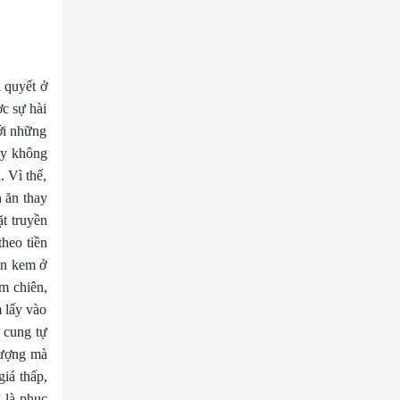
n quyết ở
ợc sự hài
ới những
này không
 Vì thế,
n ăn thay
t truyền
theo tiền
ăn kem ở
m chiên,
m lấy vào
ự cung tự
tượng mà
iá thấp,
ì là phục