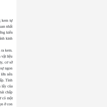
g kem tự
quan nhất
ứng kiến
ình kinh
m ra kem.
 vật liệu
y, cơ sở
 sự ngon
 lớn nên
ấp. Tình
 lấy của
hải chấp
ư có một
ọn ở con