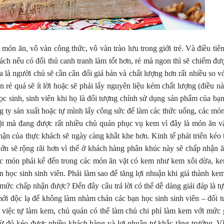
món ăn, vô vàn công thức, vô vàn trào lưu trong giới trẻ. Và điều tiê
ch nếu có đối thủ canh tranh làm tốt hơn, rẻ mà ngon thì sẽ chiếm đư
 là người chủ sẽ cần cân đối giá bán và chất lượng hơn rất nhiều so v
 rẻ quá sẽ ít lời hoặc sẽ phải lấy nguyên liệu kém chất lượng (điều 
c sinh, sinh viên khi họ là đối tượng chính sử dụng sản phẩm của bạn.
ng ty sản xuất hoặc tự mình lấy công sức để làm các thức uống, các mó
 vặt mà đang được rất nhiều chủ quán phục vụ kem vì đây là món ăn vặ
ận của thực khách sẽ ngày càng khắt khe hơn. Kinh tế phát triển kéo 
ố lớn sẽ rộng rãi hơn vì thế ở khách hàng phân khúc này sẽ chấp nhận 
Các món phải kể đến trong các món ăn vặt có kem như kem xôi dừa, ke
 học sinh sinh viên. Phải làm sao để tăng lợi nhuận khi giá thành ke
 mức chấp nhận được? Đến đây câu trả lời có thể dễ dàng giải đáp là t
 mới độc lạ để không làm nhàm chán các bạn học sinh sinh viên – đối 
i việc tự làm kem, chủ quán có thể làm chủ chi phí làm kem với mức g
m từ đó kéo được nhiều khách hàng và lợi nhuận tự khắc tăng trưởng. V