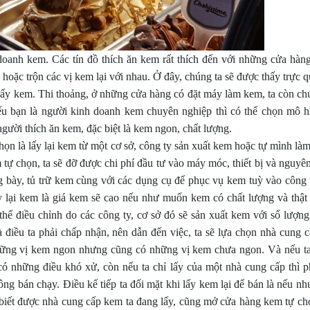
doanh kem. Các tín đồ thích ăn kem rất thích đến với những cửa hàn
hoặc trộn các vị kem lại với nhau. Ở đây, chúng ta sẽ được thấy trực 
lấy kem. Thi thoảng, ở những cửa hàng có đặt máy làm kem, ta còn ch
 bạn là người kinh doanh kem chuyên nghiệp thì có thể chọn mô h
gười thích ăn kem, đặc biệt là kem ngon, chất lượng.
ọn là lấy lại kem từ một cơ sở, công ty sản xuất kem hoặc tự mình là
tự chọn, ta sẽ đỡ được chi phí đầu tư vào máy móc, thiết bị và nguyên
ng bày, tủ trữ kem cùng với các dụng cụ để phục vụ kem tuỳ vào công t
 lại kem là giá kem sẽ cao nếu như muốn kem có chất lượng và thật
thể điều chỉnh do các công ty, cơ sở đó sẽ sản xuất kem với số lượng
 điều ta phải chấp nhận, nên dẫn đến việc, ta sẽ lựa chọn nhà cung c
những vị kem ngon nhưng cũng có những vị kem chưa ngon. Và nếu ta
có những điều khó xử, còn nếu ta chỉ lấy của một nhà cung cấp thì p
g bán chạy. Điều kế tiếp ta đối mặt khi lấy kem lại để bán là nếu nh
ư biết được nhà cung cấp kem ta đang lấy, cũng mở cửa hàng kem tự ch