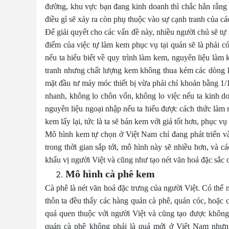
đường, khu vực bạn đang kinh doanh thì chắc hẳn rằng 
điều gì sẽ xảy ra còn phụ thuộc vào sự cạnh tranh của cá
Để giải quyết cho các vấn đề này, nhiều người chủ sẽ tự
điểm của việc tự làm kem phục vụ tại quán sẽ là phải 
nếu ta hiểu biết về quy trình làm kem, nguyên liệu làm k
tranh nhưng chất lượng kem không thua kém các dòng 
mặt đầu tư máy móc thiết bị vừa phải chỉ khoản bằng 1/
nhanh, không lo chôn vốn, không lo việc nếu ta kinh do
nguyên liệu ngoại nhập nếu ta hiểu được cách thức làm r
kem lấy lại, tức là ta sẽ bán kem với giá tốt hơn, phục 
Mô hình kem tự chọn ở Việt Nam chỉ đang phát triển 
trong thời gian sắp tới, mô hình này sẽ nhiều hơn, và c
khẩu vị người Việt và cũng như tạo nét văn hoá đặc sắc 
Mô hình cà phê kem
Cà phê là nét văn hoá đặc trưng của người Việt. Có thể
thôn ta đều thấy các hàng quán cà phê, quán cóc, hoặc
quá quen thuộc với người Việt và cũng tạo được không
quán cà phê không phải là quá mới ở Việt Nam nhưng