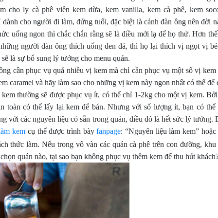
êm cho ly cà phê viên kem dừa, kem vanilla, kem cà phê, kem soc
dành cho người đi làm, đứng tuổi, đặc biệt là cánh đàn ông nên đời n
c uống ngon thì chắc chắn rằng sẽ là điều mới lạ để họ thử. Hơn thế
những người đàn ông thích uống đen đá, thì họ lại thích vị ngọt vị b
 sẽ là sự bổ sung lý tưởng cho menu quán.
ông cần phục vụ quá nhiều vị kem mà chỉ cần phục vụ một số vị kem
kem caramel và hãy làm sao cho những vị kem này ngon nhất có thể để 
 kem thường sẽ được phục vụ ít, có thể chỉ 1-2kg cho một vị kem. Bởi 
 toàn có thể lấy lại kem để bán. Nhưng với số lượng ít, bạn có thể
 với các nguyên liệu có sẵn trong quán, điều đó là hết sức lý tưởng. 
 làm kem
cụ thể được trình bày
fanpage
: “Nguyên liệu làm kem” hoặc 
ch thức làm. Nếu trong vô vàn các quán cà phê trên con đường, khu
 chọn quán nào, tại sao bạn không phục vụ thêm kem để thu hút khách