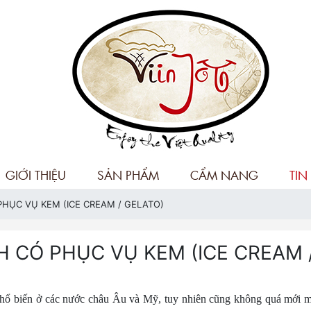
GIỚI THIỆU
SẢN PHẨM
CẨM NANG
TIN
HỤC VỤ KEM (ICE CREAM / GELATO)
 CÓ PHỤC VỤ KEM (ICE CREAM 
phổ biến ở các nước châu Âu và Mỹ, tuy nhiên cũng không quá mới m