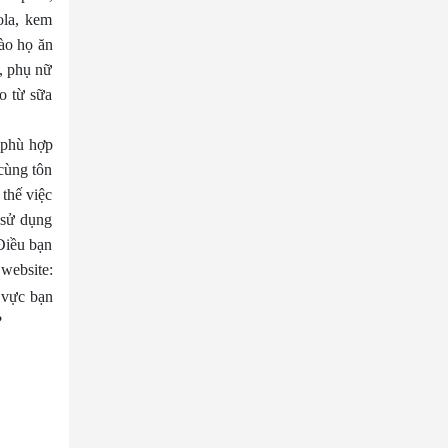
ola, kem
ào họ ăn
, phụ nữ
éo từ sữa
 phù hợp
cùng tôn
thế việc
 sử dụng
Điều bạn
website:
 vực bạn
?