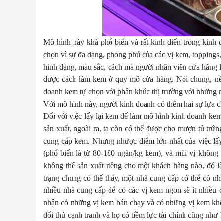
Mô hình này khá phổ biến và rất kinh điển trong kinh 
chọn vì sự đa dạng, phong phú của các vị kem, toppings, 
hình dạng, màu sắc, cách mà người nhân viên cửa hàng 
được cách làm kem ở quy mô cửa hàng. Nói chung, nếu
doanh kem tự chọn với phân khúc thị trường với những n
Với mô hình này, người kinh doanh có thêm hai sự lựa ch
Đối với việc lấy lại kem để làm mô hình kinh doanh kem 
sản xuất, ngoài ra, ta còn có thể được cho mượn tủ trứ
cung cấp kem. Nhưng nhược điểm lớn nhất của việc lấy
(phổ biến là từ 80-180 ngàn/kg kem), và mùi vị không 
không thể sản xuất riêng cho một khách hàng nào, đó là
trạng chung có thể thấy, một nhà cung cấp có thể có 
nhiều nhà cung cấp để có các vị kem ngon sẽ ít nhiều 
nhận có những vị kem bán chạy và có những vị kem khôn
đối thủ cạnh tranh và họ có tiềm lực tài chính cũng nh