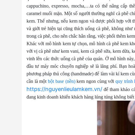
cappuchino, expresso, mocha,…ta có thể nâng cấp th
caramel muối mặn. Một số người thường nghĩ cà phê chỉ 
kem. Thế nhưng, nếu kem ngon và được phối hợp với thứ
và giới trẻ hiện tại cũng thích uống cà phê, không như 
trong cà phê, cho nên chắc hẳn rằng, việc phối thêm kem
Khác với mô hình kem tự chọn, mô hình cà phê kem kh
với vị cà phê như kem vani, kem cà phê sữa, kem dừa, 
vinh lên các thức uống cà phê của quán. Ở mô hình này,
đầu tư máy móc chuyên nghiệp sẽ là lãng phí. Bạn hoàn
phương pháp thủ công (handmade) để làm vài kí kem cùng
cần là một
bột base (nền)
kem ngon cùng với
quy trình
https://nguyenlieulamkem.vn/
để tham khảo cá
đang kinh doanh khiến khách hàng lúng túng không biết