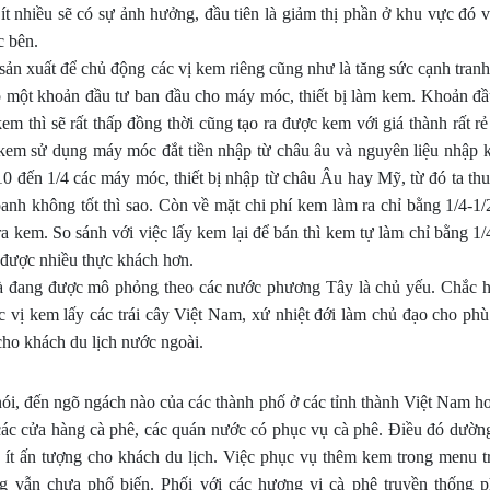
ít nhiều sẽ có sự ảnh hưởng, đầu tiên là giảm thị phần ở khu vực đó 
c bên.
 sản xuất để chủ động các vị kem riêng cũng như là tăng sức cạnh tra
có một khoản đầu tư ban đầu cho máy móc, thiết bị làm kem. Khoản đầ
em thì sẽ rất thấp đồng thời cũng tạo ra được kem với giá thành rất r
kem sử dụng máy móc đắt tiền nhập từ châu âu và nguyên liệu nhập 
10 đến 1/4 các máy móc, thiết bị nhập từ châu Âu hay Mỹ, từ đó ta thu
anh không tốt thì sao. Còn về mặt chi phí kem làm ra chỉ bằng 1/4-1/2
a kem. So sánh với việc lấy kem lại để bán thì kem tự làm chỉ bằng 1/
vụ được nhiều thực khách hơn.
và đang được mô phỏng theo các nước phương Tây là chủ yếu. Chắc h
ác vị kem lấy các trái cây Việt Nam, xứ nhiệt đới làm chủ đạo cho ph
cho khách du lịch nước ngoài.
 nói, đến ngõ ngách nào của các thành phố ở các tỉnh thành Việt Nam h
 các cửa hàng cà phê, các quán nước có phục vụ cà phê. Điều đó dườn
 ít ấn tượng cho khách du lịch. Việc phục vụ thêm kem trong menu t
 vẫn chưa phổ biến. Phối với các hương vị cà phê truyền thống p