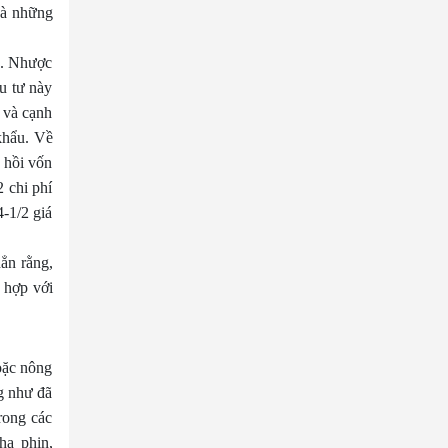
và những
nh. Nhược
u tư này
ẻ và cạnh
khẩu. Về
 hồi vốn
 chi phí
4-1/2 giá
ẳn rằng,
ù hợp với
oặc nông
g như đã
rong các
ha phin,