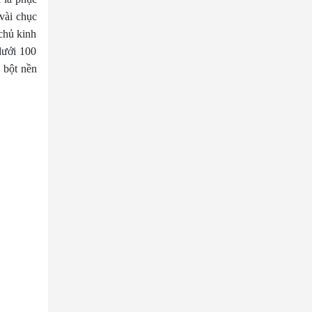
vài chục
 chủ kinh
dưới 100
 bột nền