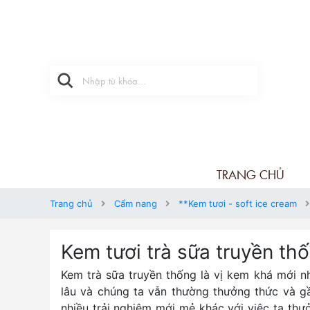
TRANG CHỦ
Trang chủ
Cẩm nang
**Kem tươi - soft ice cream
Kem tươi trà sữa truyền th
Kem trà sữa truyền thống là vị kem khá mới nh
lâu và chúng ta vẫn thường thưởng thức và gầ
nhiều trải nghiệm mới mẻ khác với việc ta thư