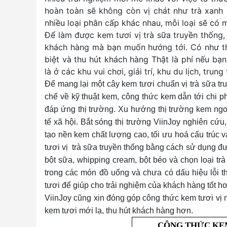
hoàn toàn sẽ không còn vị chát như trà xanh 
nhiều loại phân cấp khác nhau, mỗi loại sẽ có 
Để làm được kem tươi vị trà sữa truyền thống, 
khách hàng mà bạn muốn hướng tới. Có như thế
biệt và thu hút khách hàng Thật là phí nếu bạn
là ở các khu vui chơi, giải trí, khu du lịch, tr
Để mang lại một cây kem tươi chuẩn vị trà sữa tru
chế về kỹ thuật kem, công thức kem dẫn tới chi p
đáp ứng thị trường. Xu hướng thị trường kem ngo
tế xã hội. Bắt sóng thị trường ViinJoy nghiên cứu
tạo nền kem chất lượng cao, tối ưu hoá cấu trúc 
tươi vị trà sữa truyền thống bằng cách sử dụng đ
bột sữa, whipping cream, bột béo và chọn loại trà 
trong các món đồ uống và chưa có dấu hiệu lỗi t
tươi để giúp cho trải nghiệm của khách hàng tốt hơ
ViinJoy cũng xin đóng góp công thức kem tươi vị
kem tươi mới lạ, thu hút khách hàng hơn.
CÔNG THỨC KE