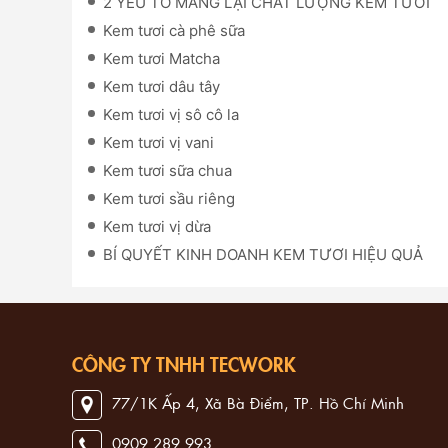
2 YẾU TỐ MANG LẠI CHẤT LƯỢNG KEM TƯƠI
Kem tươi cà phê sữa
Kem tươi Matcha
Kem tươi dâu tây
Kem tươi vị sô cô la
Kem tươi vị vani
Kem tươi sữa chua
Kem tươi sầu riêng
Kem tươi vị dừa
BÍ QUYẾT KINH DOANH KEM TƯƠI HIỆU QUẢ
CÔNG TY TNHH TECWORK
77/1K Ấp 4, Xã Bà Điểm, TP. Hồ Chí Minh
0909 289 993