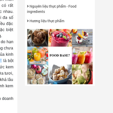
 có rất
Nguyên liệu thực phẩm - Food
c nhau.
ingredients
i đa số
Hương liệu thực phẩm
iều đặc
ặc biệt
g.
à do hạn
ợng chưa
ủa kinh
E
là bột
thức kem
ữa tươi,
 khá lâu
ành kem
h doanh