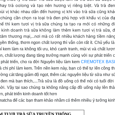
hay trà oolong và tạo nên hương vị riêng biệt.
Và trà đen
mùi vị khác nhau dẫn đến hương vị khi vào trà sữa cũng khá
chúng cần chọn ra loại trà đen phù hợp với khẩu vị của đạ
 thì kem tươi vị trà sữa chúng ta tạo ra mới có những đ
 kinh doanh trà sữa không làm thêm kem tươi vị trà sữa, đ
ung tâm thương mại,...nơi mà có rất nhiều khách hàng tiềm năn
yền thống, thơm ngon chất lượng thì vẫn còn rất ít. Chủ yếu l
hí kem làm ra không tối ưu, khó cạnh tranh, mùi vị và chất lư
n, chất lượng đang tăng trưởng mạnh cùng với sự phát triển c
, phát triển, cho ra đời Nguyên liệu làm kem
CREMOTEX BAS
và chi phí làm kem. Trên nền kem này, bạn có thể tự lên công 
ường cát tăng giảm độ ngọt, thêm các nguyên liệu từ sữa như s
đen mà bạn thích,....Trà sữa là đồ uống có thể nói có tuổi đời
hời. Vậy tại sao chúng ta không nâng cấp đồ uống này lên th
n, phát triển kinh doanh tốt hơn
 matcha để các bạn tham khảo nhằm có thêm nhiều ý tưởng kin
M TƯƠI TRÀ SỮA TRUYỀN THỐNG