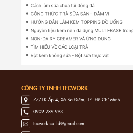
Cách làm sữa chua túi đông đá
CÔNG THỨC TRÀ SỮA SÁNH ĐẬM VỊ
HƯỚNG DẪN LÀM KEM TOPPING ĐỒ UỐNG
Nguyên liệu kem nền đa dụng MULTI-BASE tron
NON-DAIRY CREAMER VÀ ỨNG DỤNG
TÌM HIỂU VỀ CÁC LOẠI TRÀ
Bột kem không sữa - Bột sữa thực vật
CÔNG TY TNHH TECWORK
77/1K Ấp 4, Xã Bà Điểm, TP. Hồ Chí Minh
0909 289 993
tecwork.co.ltd@gmail.com