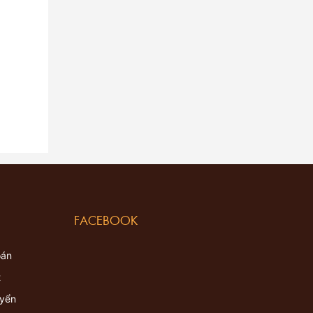
FACEBOOK
oán
t
uyển