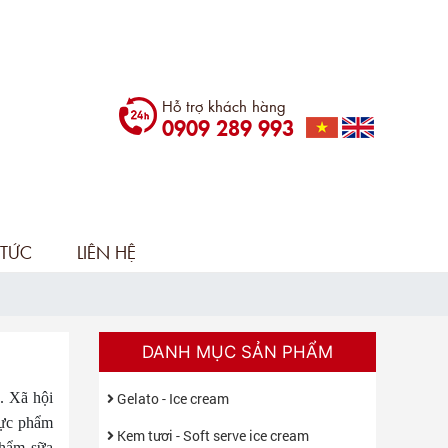
Hỗ trợ khách hàng
0909 289 993
 TỨC
LIÊN HỆ
DANH MỤC SẢN PHẨM
. Xã hội
Gelato - Ice cream
hực phẩm
Kem tươi - Soft serve ice cream
phẩm sữa