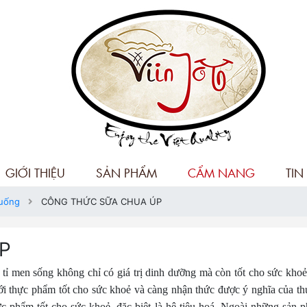
GIỚI THIỆU
SẢN PHẨM
CẨM NANG
TIN
 uống
CÔNG THỨC SỮA CHUA ÚP
P
tỉ men sống không chỉ có giá trị dinh dưỡng mà còn tốt cho sức khoẻ
với thực phẩm tốt cho sức khoẻ và càng nhận thức được ý nghĩa của t
hực phẩm tốt cho sức khoẻ, đặc biệt là hệ tiêu hoá. Ngoài những sản 