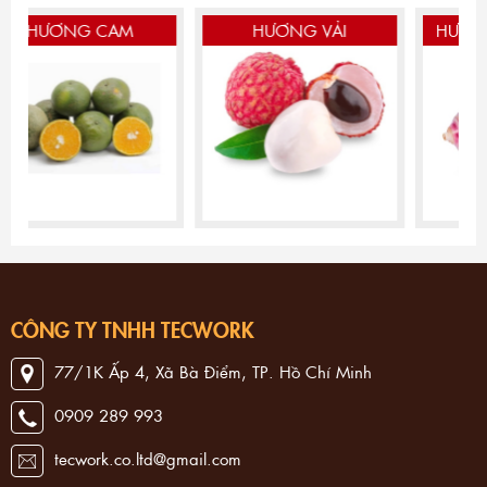
NG CAM
HƯƠNG VẢI
HƯƠNG KHOAI
CÔNG TY TNHH TECWORK
77/1K Ấp 4, Xã Bà Điểm, TP. Hồ Chí Minh
0909 289 993
tecwork.co.ltd@gmail.com